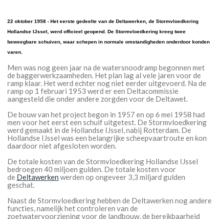
22 oktober 1958 - Het eerste gedeelte van de Deltawerken, de Stormvloedkering
Hollandse IJssel, werd officieel geopend. De Stormvloedkering kreeg twee
beweegbare schuiven, waar schepen in normale omstandigheden onderdoor konden
varen.
Men was nog geen jaar na de watersnoodramp begonnen met
de baggerwerkzaamheden. Het plan lag al vele jaren voor de
ramp klaar. Het werd echter nog niet eerder uitgevoerd. Na de
ramp op 1 februari 1953 werd er een Deltacommissie
aangesteld die onder andere zorgden voor de Deltawet.
De bouw van het project begon in 1957 en op 6 mei 1958 had
men voor het eerst een schuif uitgetest. De Stormvloedkering
werd gemaakt in de Hollandse IJssel, nabij Rotterdam. De
Hollandse IJssel was een belangrijke scheepvaartroute en kon
daardoor niet afgesloten worden.
De totale kosten van de Stormvloedkering Hollandse IJssel
bedroegen 40 miljoen gulden. De totale kosten voor
de
Deltawerken
werden op ongeveer 3,3 miljard gulden
geschat.
Naast de Stormvloedkering hebben de Deltawerken nog andere
functies, namelijk het controleren van de
zoetwatervoorziening voor de landbouw, de bereikbaarheid