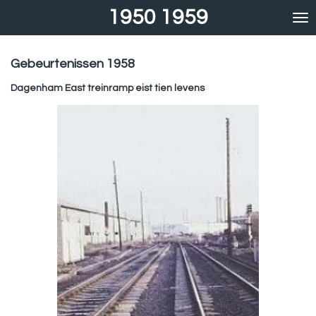
1950 1959
Ga
direct
naar
de
Gebeurtenissen 1958
hoofdinhoud
Dagenham East treinramp eist tien levens