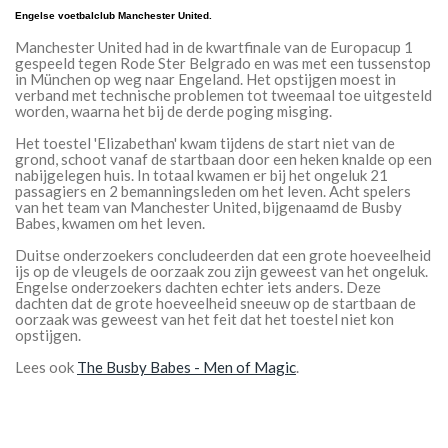
Engelse voetbalclub Manchester United.
Manchester United had in de kwartfinale van de Europacup 1
gespeeld tegen Rode Ster Belgrado en was met een tussenstop
in München op weg naar Engeland. Het opstijgen moest in
verband met technische problemen tot tweemaal toe uitgesteld
worden, waarna het bij de derde poging misging.
Het toestel 'Elizabethan' kwam tijdens de start niet van de
grond, schoot vanaf de startbaan door een heken knalde op een
nabijgelegen huis. In totaal kwamen er bij het ongeluk 21
passagiers en 2 bemanningsleden om het leven. Acht spelers
van het team van Manchester United, bijgenaamd de Busby
Babes, kwamen om het leven.
Duitse onderzoekers concludeerden dat een grote hoeveelheid
ijs op de vleugels de oorzaak zou zijn geweest van het ongeluk.
Engelse onderzoekers dachten echter iets anders. Deze
dachten dat de grote hoeveelheid sneeuw op de startbaan de
oorzaak was geweest van het feit dat het toestel niet kon
opstijgen.
Lees ook
The Busby Babes - Men of Magic
.