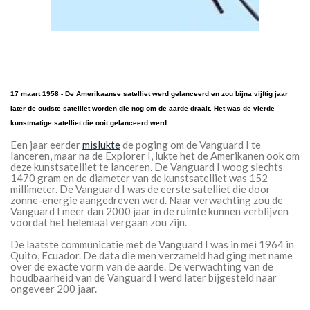
17 maart 1958 - De Amerikaanse satelliet werd gelanceerd en zou bijna vijftig jaar
later de oudste satelliet worden die nog om de aarde draait. Het was de vierde
kunstmatige satelliet die ooit gelanceerd werd.
Een jaar eerder
mislukte
de poging om de Vanguard I te
lanceren, maar na de Explorer I, lukte het de Amerikanen ook om
deze kunstsatelliet te lanceren. De Vanguard I woog slechts
1470 gram en de diameter van de kunstsatelliet was 152
millimeter. De Vanguard I was de eerste satelliet die door
zonne-energie aangedreven werd. Naar verwachting zou de
Vanguard I meer dan 2000 jaar in de ruimte kunnen verblijven
voordat het helemaal vergaan zou zijn.
De laatste communicatie met de Vanguard I was in mei 1964 in
Quito, Ecuador. De data die men verzameld had ging met name
over de exacte vorm van de aarde. De verwachting van de
houdbaarheid van de Vanguard I werd later bijgesteld naar
ongeveer 200 jaar.