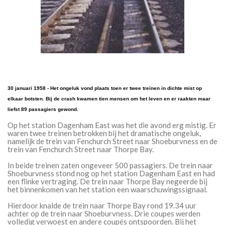
30 januari 1958 - Het ongeluk vond plaats toen er twee treinen in dichte mist op
elkaar botsten. Bij de crash kwamen tien mensen om het leven en er raakten maar
liefst 89 passagiers gewond.
Op het station Dagenham East was het die avond erg mistig. Er
waren twee treinen betrokken bij het dramatische ongeluk,
namelijk de trein van Fenchurch Street naar Shoeburvness en de
trein van Fenchurch Street naar Thorpe Bay.
In beide treinen zaten ongeveer 500 passagiers. De trein naar
Shoeburvness stond nog op het station Dagenham East en had
een flinke vertraging. De trein naar Thorpe Bay negeerde bij
het binnenkomen van het station een waarschuwingssignaal.
Hierdoor knalde de trein naar Thorpe Bay rond 19.34 uur
achter op de trein naar Shoeburvness. Drie coupes werden
volledig verwoest en andere coupés ontspoorden. Bij het